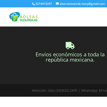
3314413247
elserviciovende.mary@gmail.com
Envios económicos a toda la
república mexicana.
Atención: Gda (33)3620.2495 | Whatsapp 3314