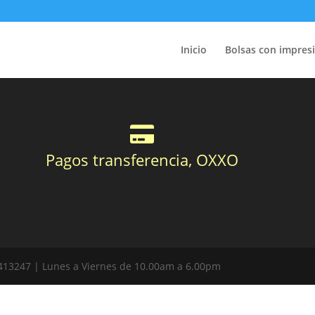
Inicio
Bolsas con impres
Pagos transferencia, OXXO
413247 | Lunes a Viernes de 10.00am a 6.00pm