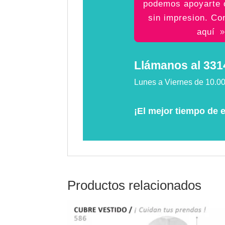
podemos apoyarte 
sin impresion. Co
aquí
Llámanos al 33
Lunes a Viernes de 10.0
¡El mejor tiempo de 
Productos relacionados