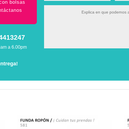
con bolsas
ntáctanos
14413247
0am a 6.00pm
entrega!