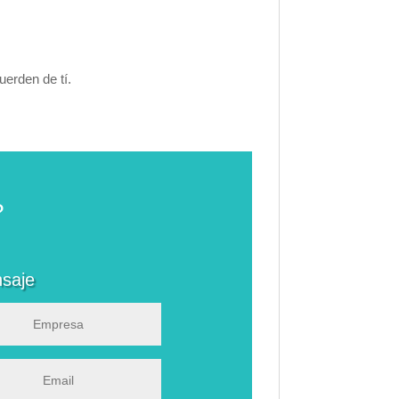
uerden de tí.
?
saje