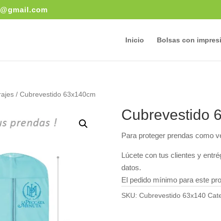
ry@gmail.com
Inicio
Bolsas con impres
rajes
/ Cubrevestido 63x140cm
Cubrevestido 
Para proteger prendas como ve
Lúcete con tus clientes y entr
datos.
El pedido mínimo para este pr
SKU:
Cubrevestido 63x140
Cat