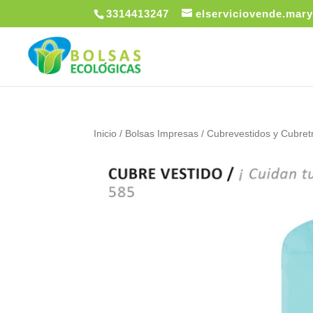
3314413247
elserviciovende.ma
Inicio
/
Bolsas Impresas
/
Cubrevestidos y Cubret