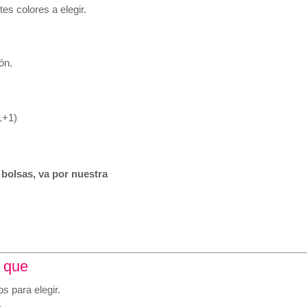
s colores a elegir.
ón.
(1+1)
 bolsas, va por nuestra
 que
s para elegir.