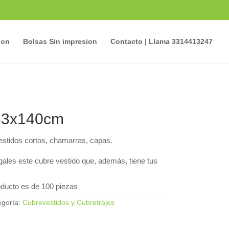
ion
Bolsas Sin impresion
Contacto | Llama 3314413247
63x140cm
stidos cortos, chamarras, capas.
égales este cubre vestido que, además, tiene tus
oducto es de 100 piezas
egoría:
Cubrevestidos y Cubretrajes