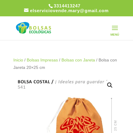
3314413247
elserviciovende.mary@gmail.com
Inicio
/
Bolsas Impresas
/
Bolsas con Jareta
/ Bolsa con
Jareta 20×25 cm