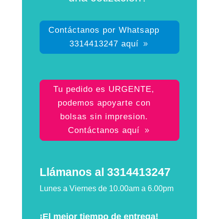
Contáctanos por Whatsapp
3314413247 aquí
Tu pedido es URGENTE,
podemos apoyarte con
bolsas sin impresion.
Contáctanos aquí
Llámanos al 3314413247
Lunes a Viernes de 10.00am a 6.00pm
¡El mejor tiempo de entrega!